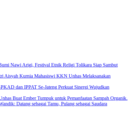
umi Nawi Arigi, Festival Etnik Religi Tolikara Siap Sambut
tri Aisyah Kurnia Mahasiswi KKN Unhas Melaksanakan
BPKAD dan IPPAT Se-Jateng Perkuat Sinergi Wujudkan
Unhas Buat Ember Tumpuk untuk Pemanfaatan Sampah Organik.
Wandik: Datang sebagai Tamu, Pulang sebagai Saudara