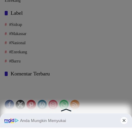
Enrekang
Label
#Sidrap
#Makassar
#Nasional
#Enrekang
#Barru
Komentar Terbaru
Tentang Kami
Legalitas (Perizinan)
Redaksi