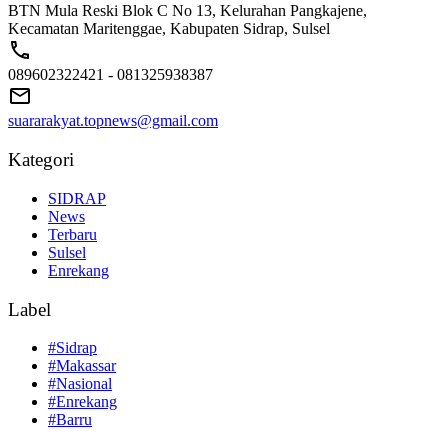
BTN Mula Reski Blok C No 13, Kelurahan Pangkajene,
Kecamatan Maritenggae, Kabupaten Sidrap, Sulsel
089602322421 - 081325938387
suararakyat.topnews@gmail.com
Kategori
SIDRAP
News
Terbaru
Sulsel
Enrekang
Label
#Sidrap
#Makassar
#Nasional
#Enrekang
#Barru