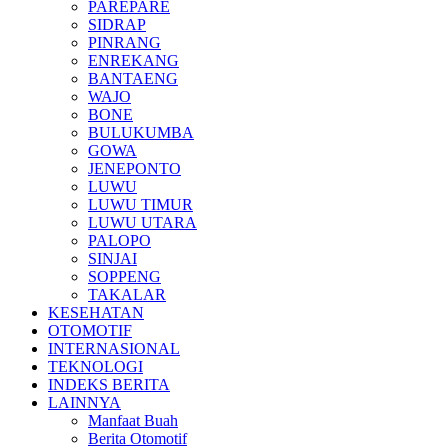
PAREPARE
SIDRAP
PINRANG
ENREKANG
BANTAENG
WAJO
BONE
BULUKUMBA
GOWA
JENEPONTO
LUWU
LUWU TIMUR
LUWU UTARA
PALOPO
SINJAI
SOPPENG
TAKALAR
KESEHATAN
OTOMOTIF
INTERNASIONAL
TEKNOLOGI
INDEKS BERITA
LAINNYA
Manfaat Buah
Berita Otomotif