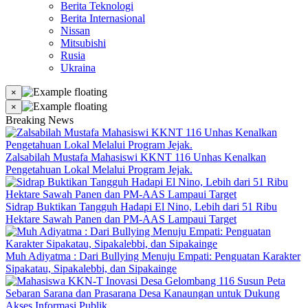
Berita Teknologi
Berita Internasional
Nissan
Mitsubishi
Rusia
Ukraina
×
×
Breaking News
Zalsabilah Mustafa Mahasiswi KKNT 116 Unhas Kenalkan
Pengetahuan Lokal Melalui Program Jejak.
Sidrap Buktikan Tangguh Hadapi El Nino, Lebih dari 51 Ribu
Hektare Sawah Panen dan PM-AAS Lampaui Target
Muh Adiyatma : Dari Bullying Menuju Empati: Penguatan Karakter
Sipakatau, Sipakalebbi, dan Sipakainge