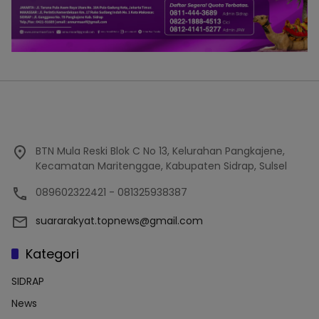
BTN Mula Reski Blok C No 13, Kelurahan Pangkajene,
Kecamatan Maritenggae, Kabupaten Sidrap, Sulsel
089602322421 - 081325938387
suararakyat.topnews@gmail.com
Kategori
SIDRAP
News