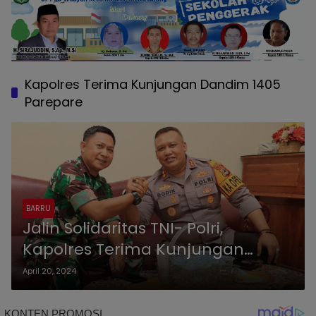
Kapolres Terima Kunjungan Dandim 1405
Parepare
BARRU
Jalin Solidaritas TNI- Polri,
Kapolres Terima Kunjungan
Dandim 1405 Parepare
April 20, 2024