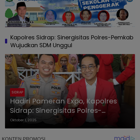
Kapolres Sidrap: Sinergisitas Polres-Pemkab
Wujudkan SDM Unggul
SIDRAP
Hadiri Pameran Expo, Kapolres
Sidrap: Sinergisitas Polres-
Pemkab Wujudkan SDM Unggul
Oktober 1, 2025