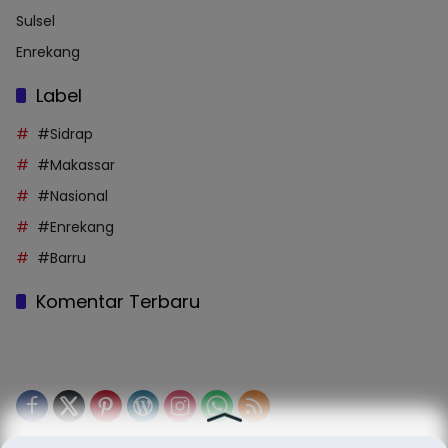
Sulsel
Enrekang
Label
#Sidrap
#Makassar
#Nasional
#Enrekang
#Barru
Komentar Terbaru