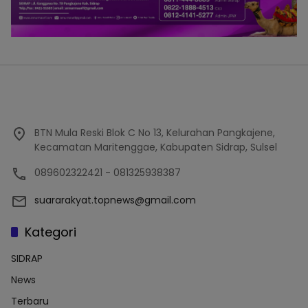
BTN Mula Reski Blok C No 13, Kelurahan Pangkajene,
Kecamatan Maritenggae, Kabupaten Sidrap, Sulsel
089602322421 - 081325938387
suararakyat.topnews@gmail.com
Kategori
SIDRAP
News
Terbaru