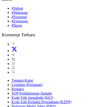
#Sidrap
#Makassar
#Nasional
#Enrekang
#Barru
Komentar Terbaru
Tentang Kami
Legalitas (Perizinan)
Redaksi
SOP Perlindungan Jurnalis
Kode Etik Jurnalistik (KEJ)
Kode Etik Perilaku Perusahaan (KEPP)
Pedoman Media Siber (PMS)