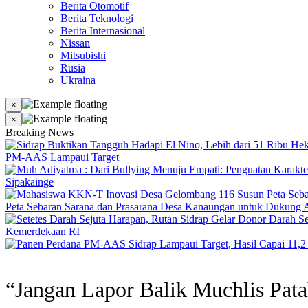
Berita Otomotif
Berita Teknologi
Berita Internasional
Nissan
Mitsubishi
Rusia
Ukraina
×
×
Breaking News
PM-AAS Lampaui Target
Sipakainge
Peta Sebaran Sarana dan Prasarana Desa Kanaungan untuk Dukung A
Kemerdekaan RI
“Jangan Lapor Balik Muchlis Pat