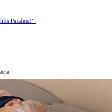
hlis Patahna!”