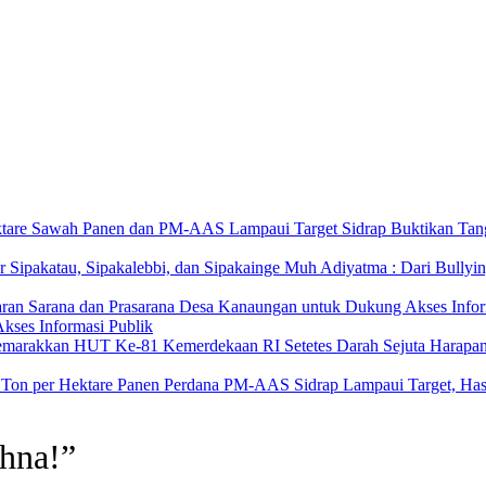
Sidrap Buktikan Tan
Muh Adiyatma : Dari Bullyin
kses Informasi Publik
Setetes Darah Sejuta Harap
Panen Perdana PM-AAS Sidrap Lampaui Target, Hasi
ahna!”