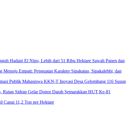
gguh Hadapi El Nino, Lebih dari 51 Ribu Hektare Sawah Panen dan
g Menuju Empati: Penguatan Karakter Sipakatau, Sipakalebbi, dan
Mahasiswa KKN-T Inovasi Desa Gelombang 116 Susun
an, Rutan Sidrap Gelar Donor Darah Semarakkan HUT Ke-81
l Capai 11,2 Ton per Hektare