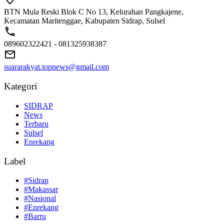
BTN Mula Reski Blok C No 13, Kelurahan Pangkajene,
Kecamatan Maritenggae, Kabupaten Sidrap, Sulsel
089602322421 - 081325938387
suararakyat.topnews@gmail.com
Kategori
SIDRAP
News
Terbaru
Sulsel
Enrekang
Label
#Sidrap
#Makassar
#Nasional
#Enrekang
#Barru