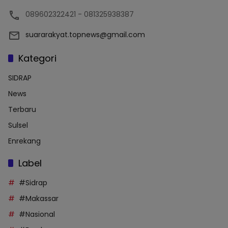
089602322421 - 081325938387
suararakyat.topnews@gmail.com
Kategori
SIDRAP
News
Terbaru
Sulsel
Enrekang
Label
#Sidrap
#Makassar
#Nasional