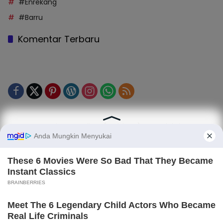
#Enrekang
#Barru
Komentar Terbaru
Tentang Kami
Legalitas (Perizinan)
Redaksi
SOP Perlindungan Jurnalis
Kode Etik Jurnalistik (KEJ)
Kode Etik Perilaku Perusahaan (KEPP)
Pedoman Media Siber (PMS)
Kode Etik Redaksi / Perusahaan PT TOP MEDIA MANDIRI
Disclaimer
Privacy Policy
Copy Right 2025 | PT. TOP MEDIA MANDIRI