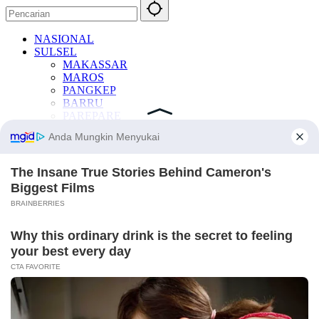
NASIONAL
SULSEL
MAKASSAR
MAROS
PANGKEP
BARRU
PAREPARE
SIDRAP
PINRANG
ENREKANG
BANTAENG
WAJO
BONE
BULUKUMBA
GOWA
JENEPONTO
LUWU
LUWU TIMUR
LUWU UTARA
PALOPO
SINJAI
SOPPENG