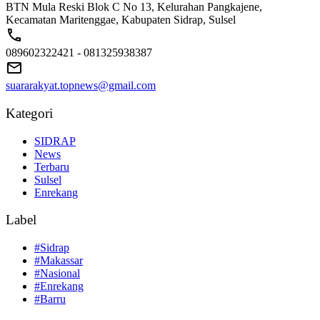
BTN Mula Reski Blok C No 13, Kelurahan Pangkajene,
Kecamatan Maritenggae, Kabupaten Sidrap, Sulsel
089602322421 - 081325938387
suararakyat.topnews@gmail.com
Kategori
SIDRAP
News
Terbaru
Sulsel
Enrekang
Label
#Sidrap
#Makassar
#Nasional
#Enrekang
#Barru