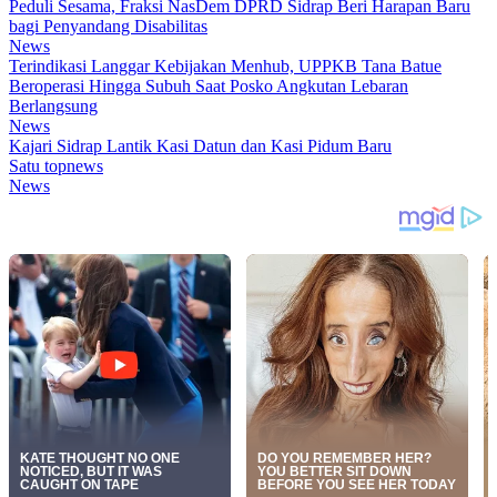
Peduli Sesama, Fraksi NasDem DPRD Sidrap Beri Harapan Baru
bagi Penyandang Disabilitas
News
Terindikasi Langgar Kebijakan Menhub, UPPKB Tana Batue
Beroperasi Hingga Subuh Saat Posko Angkutan Lebaran
Berlangsung
News
Kajari Sidrap Lantik Kasi Datun dan Kasi Pidum Baru
Satu topnews
News