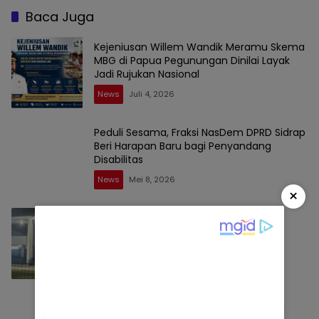
Baca Juga
Kejeniusan Willem Wandik Meramu Skema
MBG di Papua Pegunungan Dinilai Layak
Jadi Rujukan Nasional
News
Juli 4, 2026
Peduli Sesama, Fraksi NasDem DPRD Sidrap
Beri Harapan Baru bagi Penyandang
Disabilitas
News
Mei 8, 2026
×
Terindikasi Langgar Kebijakan Menhub,
UPPKB Tana Batue Beroperasi Hingga
Subuh Saat Posko Angkutan Lebaran
Berlangsung
News
Maret 18, 2026
Kajari Sidrap Lantik Kasi Datun dan Kasi