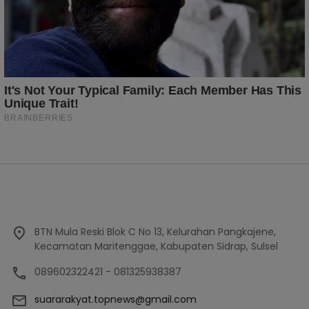
BTN Mula Reski Blok C No 13, Kelurahan Pangkajene,
Kecamatan Maritenggae, Kabupaten Sidrap, Sulsel
089602322421 - 081325938387
suararakyat.topnews@gmail.com