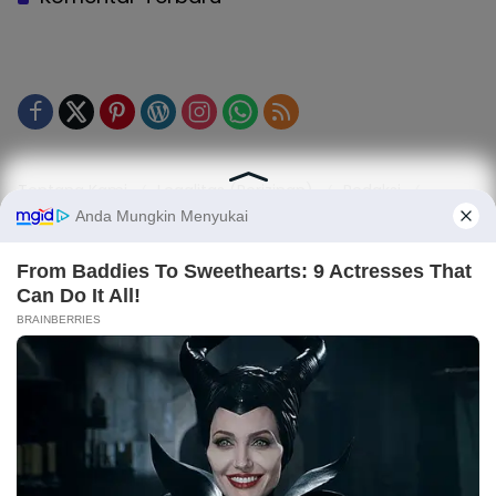
Tentang Kami
Legalitas (Perizinan)
Redaksi
SOP Perlindungan Jurnalis
Kode Etik Jurnalistik (KEJ)
Kode Etik Perilaku Perusahaan (KEPP)
Pedoman Media Siber (PMS)
Kode Etik Redaksi / Perusahaan PT TOP MEDIA MANDIRI
Disclaimer
Privacy Policy
Copy Right 2025 | PT. TOP MEDIA MANDIRI
Light
Dark
×