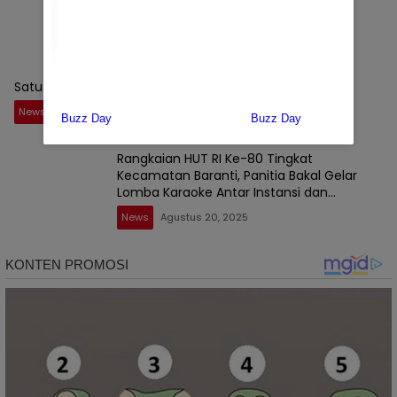
Pidum Baru
News
Januari 30, 2026
Satu topnews
News
September 1, 2025
Rangkaian HUT RI Ke-80 Tingkat
Kecamatan Baranti, Panitia Bakal Gelar
Lomba Karaoke Antar Instansi dan
Masyarakat
News
Agustus 20, 2025