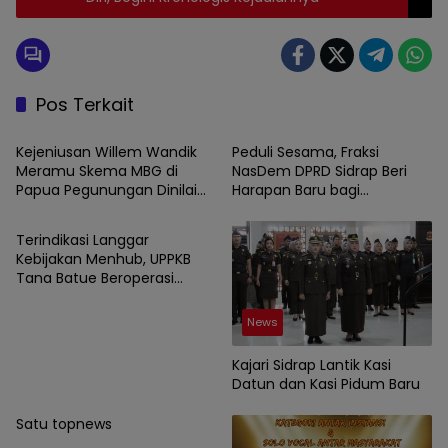
Pos Terkait
News
News
Kejeniusan Willem Wandik
Peduli Sesama, Fraksi
Meramu Skema MBG di
NasDem DPRD Sidrap Beri
Papua Pegunungan Dinilai
Harapan Baru bagi
News
Layak Jadi Rujukan Nasional
Penyandang Disabilitas
Terindikasi Langgar
Kebijakan Menhub, UPPKB
Tana Batue Beroperasi
Hingga Subuh Saat Posko
Angkutan Lebaran
News
Berlangsung
Kajari Sidrap Lantik Kasi
Datun dan Kasi Pidum Baru
Satu topnews