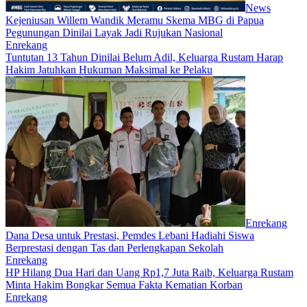
News
Kejeniusan Willem Wandik Meramu Skema MBG di Papua
Pegunungan Dinilai Layak Jadi Rujukan Nasional
Enrekang
Tuntutan 13 Tahun Dinilai Belum Adil, Keluarga Rustam Harap
Hakim Jatuhkan Hukuman Maksimal ke Pelaku
Enrekang
Dana Desa untuk Prestasi, Pemdes Lebani Hadiahi Siswa
Berprestasi dengan Tas dan Perlengkapan Sekolah
Enrekang
HP Hilang Dua Hari dan Uang Rp1,7 Juta Raib, Keluarga Rustam
Minta Hakim Bongkar Semua Fakta Kematian Korban
Enrekang