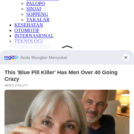
PALOPO
SINJAI
SOPPENG
TAKALAR
KESEHATAN
OTOMOTIF
INTERNASIONAL
TEKNOLOGI
INDEKS BERITA
LAINNYA
Manfaat Buah
Berita Otomotif
Berita Teknologi
Berita Internasional
Nissan
Mitsubishi
Rusia
Ukraina