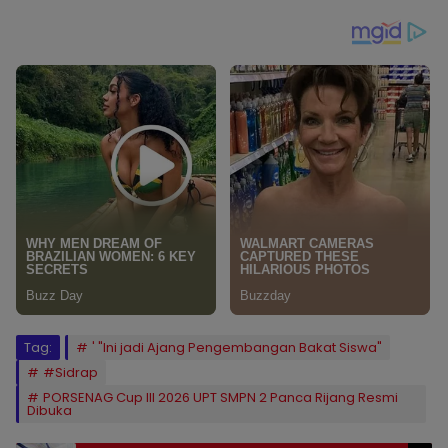
Tag:
' "Ini jadi Ajang Pengembangan Bakat Siswa"
#Sidrap
PORSENAG Cup III 2026 UPT SMPN 2 Panca Rijang Resmi
Dibuka