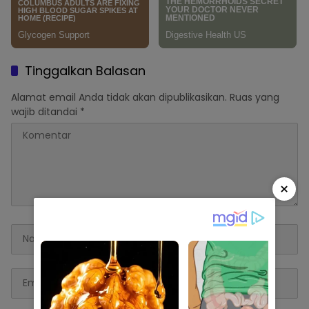
Tinggalkan Balasan
Alamat email Anda tidak akan dipublikasikan.
Ruas yang
wajib ditandai
*
×