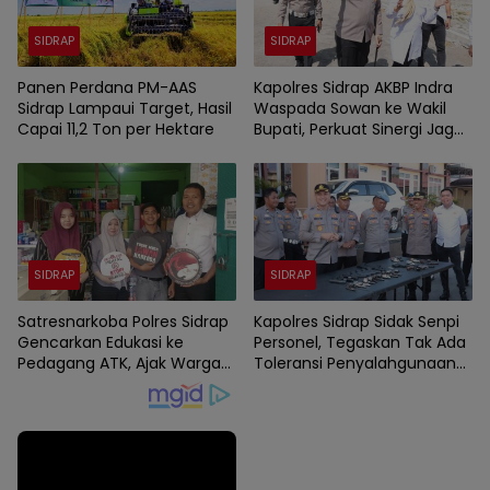
SIDRAP
SIDRAP
Panen Perdana PM-AAS
Kapolres Sidrap AKBP Indra
Sidrap Lampaui Target, Hasil
Waspada Sowan ke Wakil
Capai 11,2 Ton per Hektare
Bupati, Perkuat Sinergi Jaga
Kamtibmas dan Dukung
Pembangunan
SIDRAP
SIDRAP
Satresnarkoba Polres Sidrap
Kapolres Sidrap Sidak Senpi
Gencarkan Edukasi ke
Personel, Tegaskan Tak Ada
Pedagang ATK, Ajak Warga
Toleransi Penyalahgunaan
Jadi Garda Terdepan
Senjata Dinas
Perangi Narkoba