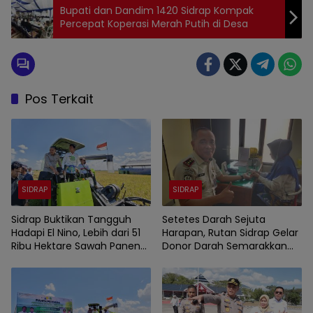
Bupati dan Dandim 1420 Sidrap Kompak
Percepat Koperasi Merah Putih di Desa
Pos Terkait
SIDRAP
SIDRAP
Sidrap Buktikan Tangguh
Setetes Darah Sejuta
Hadapi El Nino, Lebih dari 51
Harapan, Rutan Sidrap Gelar
Ribu Hektare Sawah Panen
Donor Darah Semarakkan
dan PM-AAS Lampaui Target
HUT Ke-81 Kemerdekaan RI