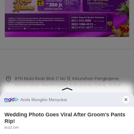
BTN Mula Reski Blok C No 13, Kelurahan Pangkajene,
Kecamatan Maritenggae, Kabupaten Sidrap, Sulsel
089602322421 - 081325938387
suararakyat.topnews@gmail.com
Kategori
Light
Dark
×
SIDRAP