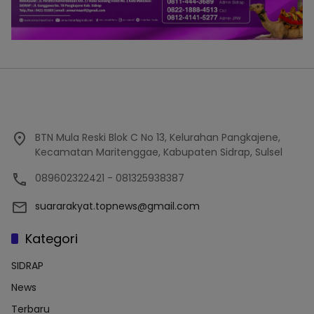
BTN Mula Reski Blok C No 13, Kelurahan Pangkajene,
Kecamatan Maritenggae, Kabupaten Sidrap, Sulsel
089602322421 - 081325938387
suararakyat.topnews@gmail.com
Kategori
SIDRAP
News
Terbaru