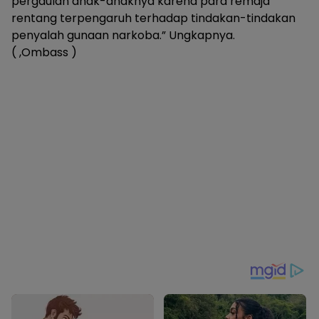
pergaulan anak-anaknya karena para remaja
rentang terpengaruh terhadap tindakan-tindakan
penyalah gunaan narkoba.” Ungkapnya.
( ,Ombass )