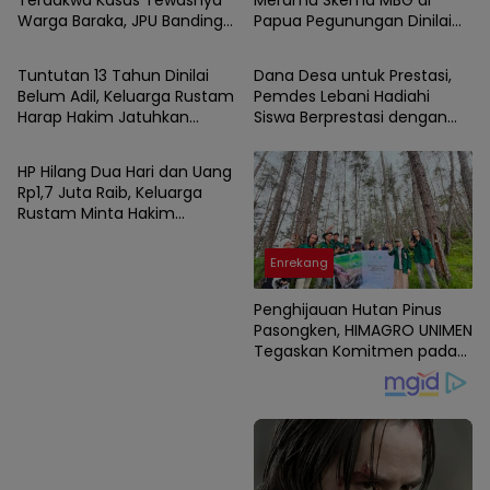
Terdakwa Kasus Tewasnya
Meramu Skema MBG di
Warga Baraka, JPU Banding
Papua Pegunungan Dinilai
Enrekang
Enrekang
Putusan PN Enrekang
Layak Jadi Rujukan Nasional
Tuntutan 13 Tahun Dinilai
Dana Desa untuk Prestasi,
Belum Adil, Keluarga Rustam
Pemdes Lebani Hadiahi
Harap Hakim Jatuhkan
Siswa Berprestasi dengan
Enrekang
Hukuman Maksimal ke
Tas dan Perlengkapan
Pelaku
Sekolah
HP Hilang Dua Hari dan Uang
Rp1,7 Juta Raib, Keluarga
Rustam Minta Hakim
Bongkar Semua Fakta
Kematian Korban
Enrekang
Penghijauan Hutan Pinus
Pasongken, HIMAGRO UNIMEN
Tegaskan Komitmen pada
Lingkungan