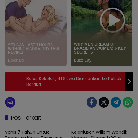
Bolos Sekolah, 41 Siswa Diamankan ke Polsek
Baraka
Pos Terkait
Enrekang
News
Vonis 7 Tahun untuk
Kejeniusan Willem Wandik