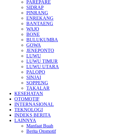
PAREPARE
SIDRAP
PINRANG
ENREKANG
BANTAENG
WAJO
BONE
BULUKUMBA
GOWA
JENEPONTO
LUWU
LUWU TIMUR
LUWU UTARA
PALOPO
SINJAI
SOPPENG
TAKALAR
KESEHATAN
OTOMOTIF
INTERNASIONAL
TEKNOLOGI
INDEKS BERITA
LAINNYA
Manfaat Buah
Berita Otomotif