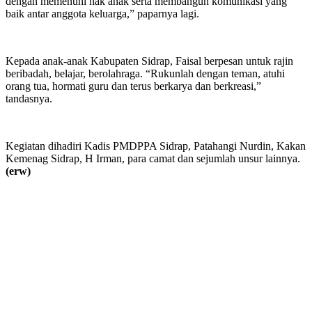
dengan memenuhi hak anak serta membangun komunikasi yang
baik antar anggota keluarga,” paparnya lagi.
Kepada anak-anak Kabupaten Sidrap, Faisal berpesan untuk rajin
beribadah, belajar, berolahraga. “Rukunlah dengan teman, atuhi
orang tua, hormati guru dan terus berkarya dan berkreasi,”
tandasnya.
Kegiatan dihadiri Kadis PMDPPA Sidrap, Patahangi Nurdin, Kakan
Kemenag Sidrap, H Irman, para camat dan sejumlah unsur lainnya.
(erw)