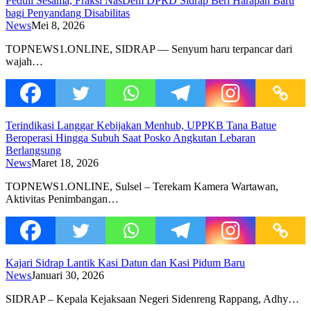
Peduli Sesama, Fraksi NasDem DPRD Sidrap Beri Harapan Baru
bagi Penyandang Disabilitas
News
Mei 8, 2026
TOPNEWS1.ONLINE, SIDRAP — Senyum haru terpancar dari
wajah…
Terindikasi Langgar Kebijakan Menhub, UPPKB Tana Batue
Beroperasi Hingga Subuh Saat Posko Angkutan Lebaran
Berlangsung
News
Maret 18, 2026
TOPNEWS1.ONLINE, Sulsel – Terekam Kamera Wartawan,
Aktivitas Penimbangan…
Kajari Sidrap Lantik Kasi Datun dan Kasi Pidum Baru
News
Januari 30, 2026
SIDRAP – Kepala Kejaksaan Negeri Sidenreng Rappang, Adhy…