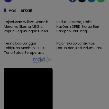
Pos Terkait
News
News
Kejeniusan Willem Wandik
Peduli Sesama, Fraksi
Meramu Skema MBG di
NasDem DPRD Sidrap Beri
Papua Pegunungan Dinilai
Harapan Baru bagi
News
News
Layak Jadi Rujukan Nasional
Penyandang Disabilitas
Terindikasi Langgar
Kajari Sidrap Lantik Kasi
Kebijakan Menhub, UPPKB
Datun dan Kasi Pidum Baru
Tana Batue Beroperasi
Hingga Subuh Saat Posko
Angkutan Lebaran
Berlangsung