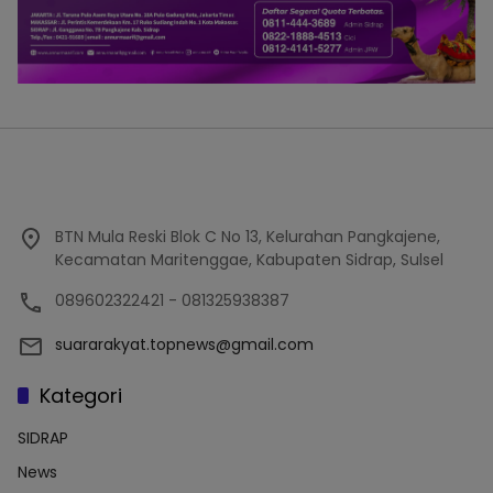
BTN Mula Reski Blok C No 13, Kelurahan Pangkajene,
Kecamatan Maritenggae, Kabupaten Sidrap, Sulsel
089602322421 - 081325938387
suararakyat.topnews@gmail.com
Kategori
SIDRAP
News