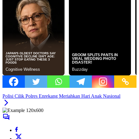
Polisi Cilik Polres Enrekang Meriahkan Hari Anak Nasional