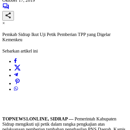
Oktober 17, 2019
×
Pemkab Sidrap Ikut Uji Petik Pemberian TPP yang Digelar
Kemenkeu
Sebarkan artikel ini
TOPNEWS1.ONLINE, SIDRAP —
Pemerintah Kabupaten
Sidrap mengikuti uji petik dalam rangka pengkajian atas
pelaksanaan pemberian tambahan penghasilan PNS Daerah, Kamis