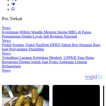
Pos Terkait
News
Kejeniusan Willem Wandik Meramu Skema MBG di Papua
Pegunungan Dinilai Layak Jadi Rujukan Nasional
News
Peduli Sesama, Fraksi NasDem DPRD Sidrap Beri Harapan Baru
bagi Penyandang Disabilitas
News
Terindikasi Langgar Kebijakan Menhub, UPPKB Tana Batue
Beroperasi Hingga Subuh Saat Posko Angkutan Lebaran
Berlangsung
News