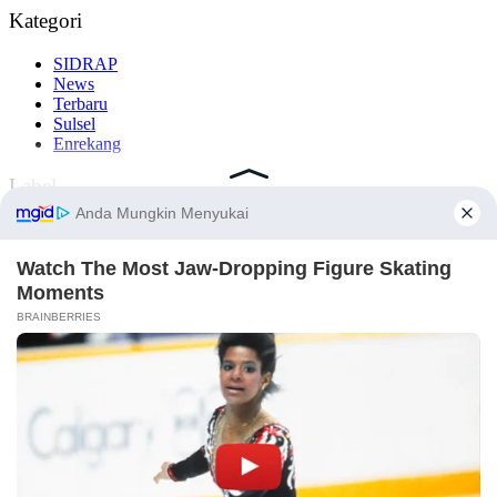
Kategori
SIDRAP
News
Terbaru
Sulsel
Enrekang
Label
#Sidrap
#Makassar
#Nasional
#Enrekang
#Barru
Komentar Terbaru