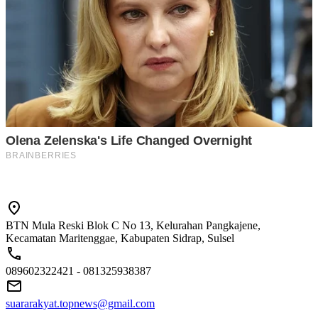
BTN Mula Reski Blok C No 13, Kelurahan Pangkajene,
Kecamatan Maritenggae, Kabupaten Sidrap, Sulsel
089602322421 - 081325938387
suararakyat.topnews@gmail.com