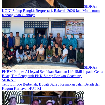
SIDRAP
KONI Sidrap Bangkit Berprestasi, Rakerda 2026 Jadi Momentum
Kebangkitan Olahraga
SIDRAP
PKBM Ponpes Al Irsyad Serahkan Bantuan Life Skill kepada Gema
Buae, Tim Penggerak PKK Sidrap Berikan Coaching.
SIDRAP
Tellu Limpoe Berbenah, Bupati Sidrap Resmikan Jalan Bersih dan
Kagum Karnaval HUT RI