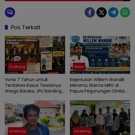
Pos Terkait
Enrekang
News
Vonis 7 Tahun untuk
Kejeniusan Willem Wandik
Terdakwa Kasus Tewasnya
Meramu Skema MBG di
Warga Baraka, JPU Banding
Papua Pegunungan Dinilai
Putusan PN Enrekang
Layak Jadi Rujukan Nasional
Enrekang
Enrekang