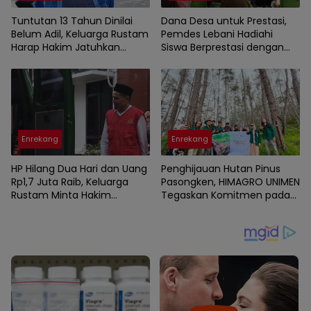
Tuntutan 13 Tahun Dinilai
Dana Desa untuk Prestasi,
Belum Adil, Keluarga Rustam
Pemdes Lebani Hadiahi
Harap Hakim Jatuhkan
Siswa Berprestasi dengan
Hukuman Maksimal ke
Tas dan Perlengkapan
Pelaku
Sekolah
Enrekang
Enrekang
HP Hilang Dua Hari dan Uang
Penghijauan Hutan Pinus
Rp1,7 Juta Raib, Keluarga
Pasongken, HIMAGRO UNIMEN
Rustam Minta Hakim
Tegaskan Komitmen pada
Bongkar Semua Fakta
Lingkungan
Kematian Korban