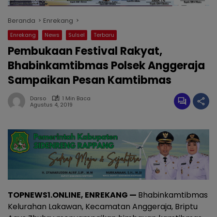
Beranda
Enrekang
Enrekang
News
Sulsel
Terbaru
Pembukaan Festival Rakyat,
Bhabinkamtibmas Polsek Anggeraja
Sampaikan Pesan Kamtibmas
Darso
1 Min Baca
Agustus 4, 2019
TOPNEWS1.ONLINE, ENREKANG —
Bhabinkamtibmas
Kelurahan Lakawan, Kecamatan Anggeraja, Briptu