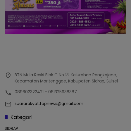
BTN Mula Reski Blok C No 13, Kelurahan Pangkajene,
Kecamatan Maritenggae, Kabupaten Sidrap, Sulsel
089602322421 - 081325938387
suararakyat.topnews@gmail.com
Kategori
SIDRAP