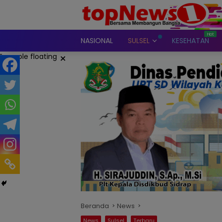
Langsung
ke
konten
NASIONAL
SULSEL
KESEHATAN
×
Beranda
News
News
Sulsel
Terbaru