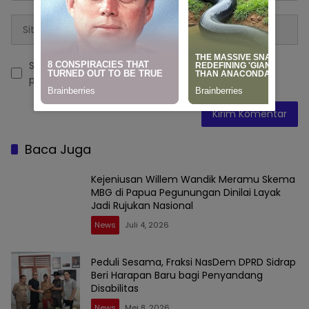
Simpan nama, email, dan situs web saya pada
peramban ini untuk komentar saya berikutnya.
Baca Juga
Kejeniusan Willem Wandik Meramu Skema
MBG di Papua Pegunungan Dinilai Layak
Jadi Rujukan Nasional
News
Juli 4, 2026
Peduli Sesama, Fraksi NasDem DPRD Sidrap
Beri Harapan Baru bagi Penyandang
Disabilitas
News
Mei 8, 2026