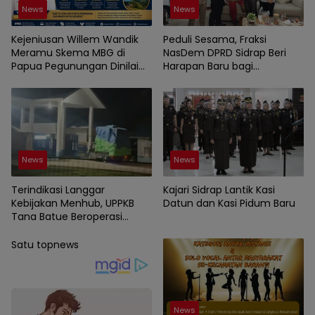
News
News
Kejeniusan Willem Wandik
Peduli Sesama, Fraksi
Meramu Skema MBG di
NasDem DPRD Sidrap Beri
Papua Pegunungan Dinilai
Harapan Baru bagi
Layak Jadi Rujukan Nasional
Penyandang Disabilitas
News
News
Terindikasi Langgar
Kajari Sidrap Lantik Kasi
Kebijakan Menhub, UPPKB
Datun dan Kasi Pidum Baru
Tana Batue Beroperasi
Hingga Subuh Saat Posko
Angkutan Lebaran
Satu topnews
Berlangsung
News