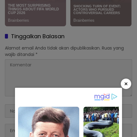
Tinggalkan Balasan
Alamat email Anda tidak akan dipublikasikan.
Ruas yang
wajib ditandai
*
×