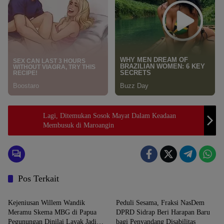
Lagi, Ditemukan Sosok Mayat Dalam Keadaan
Membusuk di Maroangin
Pos Terkait
News
News
Kejeniusan Willem Wandik
Peduli Sesama, Fraksi NasDem
Meramu Skema MBG di Papua
DPRD Sidrap Beri Harapan Baru
Pegunungan Dinilai Layak Jadi
bagi Penyandang Disabilitas