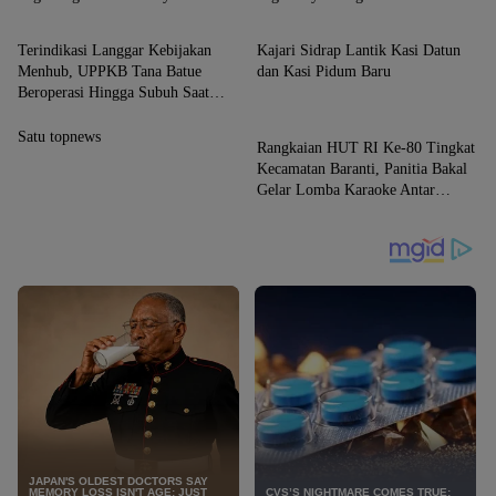
News
News
Rujukan Nasional
Terindikasi Langgar Kebijakan
Kajari Sidrap Lantik Kasi Datun
Menhub, UPPKB Tana Batue
dan Kasi Pidum Baru
Beroperasi Hingga Subuh Saat
News
Posko Angkutan Lebaran
Berlangsung
Satu topnews
Rangkaian HUT RI Ke-80 Tingkat
Kecamatan Baranti, Panitia Bakal
Gelar Lomba Karaoke Antar
Instansi dan Masyarakat