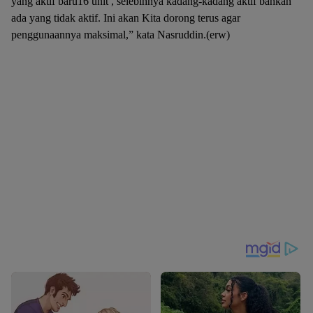
yang aktif baru16 unit , selebihnya kadang-kadang aktif bahkan
ada yang tidak aktif. Ini akan Kita dorong terus agar
penggunaannya maksimal,” kata Nasruddin.(erw)