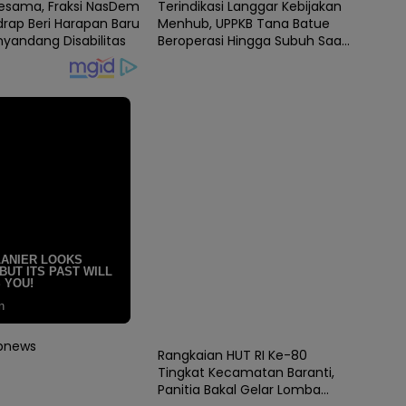
Sesama, Fraksi NasDem
Terindikasi Langgar Kebijakan
drap Beri Harapan Baru
Menhub, UPPKB Tana Batue
nyandang Disabilitas
Beroperasi Hingga Subuh Saat
Posko Angkutan Lebaran
Berlangsung
News
opnews
Rangkaian HUT RI Ke-80
Tingkat Kecamatan Baranti,
Panitia Bakal Gelar Lomba