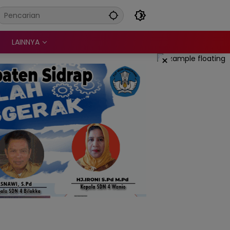
LAINNYA
×