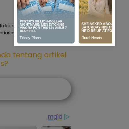
adi daerah yang masyarakatnya
tandasnya.(erw)
da tentang artikel
as?