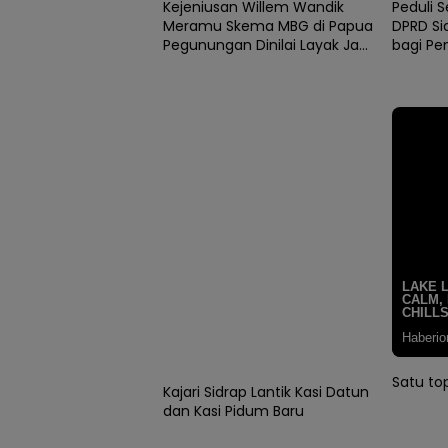
Kejeniusan Willem Wandik
Peduli 
Meramu Skema MBG di Papua
DPRD Si
Pegunungan Dinilai Layak Jadi
bagi Pe
Rujukan Nasional
News
Satu t
Kajari Sidrap Lantik Kasi Datun
dan Kasi Pidum Baru