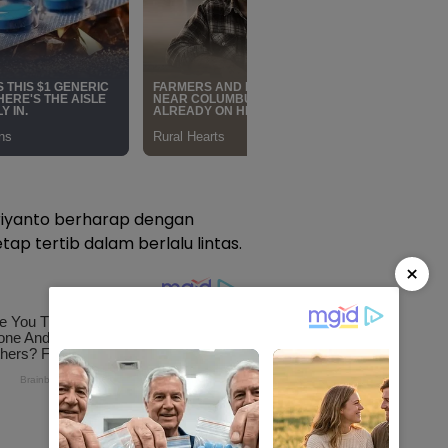
priyanto berharap dengan
tap tertib dalam berlalu lintas.
×