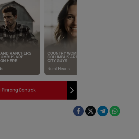
i Pinrang Bentrok
News