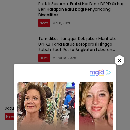
Peduli Sesama, Fraksi NasDem DPRD Sidrap
Beri Harapan Baru bagi Penyandang
Disabilitas
News
Mei 8, 2026
Terindikasi Langgar Kebijakan Menhub,
UPPKB Tana Batue Beroperasi Hingga
Subuh Saat Posko Angkutan Lebaran
Berlangsung
News
Maret 18, 2026
×
Kajari Sidrap Lantik Kasi Datun dan Kasi
Pidum Baru
News
Januari 30, 2026
Satu topnews
News
September 1, 2025