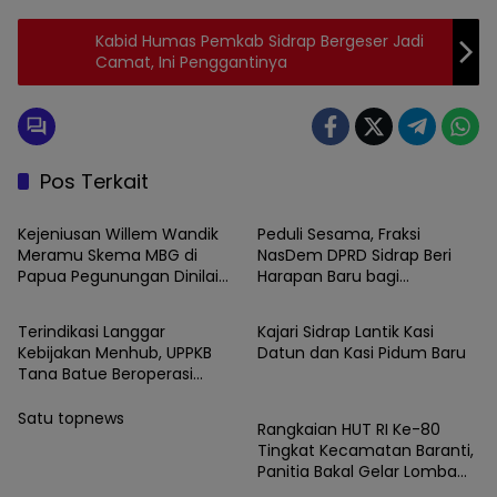
Kabid Humas Pemkab Sidrap Bergeser Jadi
Camat, Ini Penggantinya
Pos Terkait
News
News
Kejeniusan Willem Wandik
Peduli Sesama, Fraksi
Meramu Skema MBG di
NasDem DPRD Sidrap Beri
Papua Pegunungan Dinilai
Harapan Baru bagi
News
News
Layak Jadi Rujukan Nasional
Penyandang Disabilitas
Terindikasi Langgar
Kajari Sidrap Lantik Kasi
Kebijakan Menhub, UPPKB
Datun dan Kasi Pidum Baru
Tana Batue Beroperasi
News
Hingga Subuh Saat Posko
Angkutan Lebaran
Satu topnews
Rangkaian HUT RI Ke-80
Berlangsung
Tingkat Kecamatan Baranti,
Panitia Bakal Gelar Lomba
Karaoke Antar Instansi dan