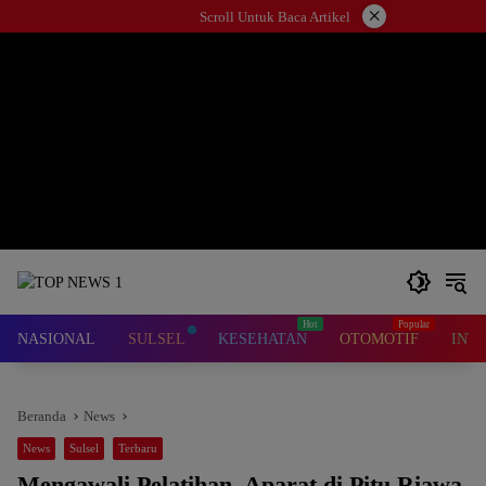
Langsung
×
Scroll Untuk Baca Artikel
ke
konten
NASIONAL
SULSEL
KESEHATAN
OTOMOTIF
INT
Beranda
News
News
Sulsel
Terbaru
Mengawali Pelatihan, Aparat di Pitu Riawa