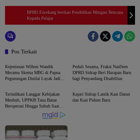
BPBD Enrekang berikan Pendidikan Mitigasi Bencana
Kepada Pelajar
Pos Terkait
News
News
Kejeniusan Willem Wandik
Peduli Sesama, Fraksi NasDem
Meramu Skema MBG di Papua
DPRD Sidrap Beri Harapan Baru
Pegunungan Dinilai Layak Jadi
bagi Penyandang Disabilitas
News
News
Rujukan Nasional
Terindikasi Langgar Kebijakan
Kajari Sidrap Lantik Kasi Datun
Menhub, UPPKB Tana Batue
dan Kasi Pidum Baru
Beroperasi Hingga Subuh Saat
Posko Angkutan Lebaran
Berlangsung