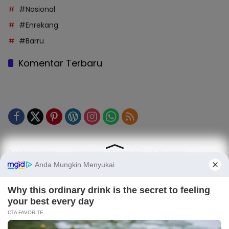
#Nasional
#Enrekang
#Barru
Komentar Terbaru
Tentang Kami
Legalitas (Perizinan)
Redaksi
SOP Perlindungan Jurnalis
Kode Etik Jurnalistik (KEJ)
Kode Etik Perilaku Perusahaan (KEPP)
Pedoman Media Siber (PMS)
Kode Etik Redaksi / Perusahaan PT TOP MEDIA MANDIRI
Disclaimer
Privacy Policy