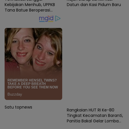
Kebijakan Menhub, UPPKB
Datun dan Kasi Pidum Baru
Tana Batue Beroperasi
Hingga Subuh Saat Posko
Angkutan Lebaran
Berlangsung
News
Satu topnews
Rangkaian HUT RI Ke-80
Tingkat Kecamatan Baranti,
Panitia Bakal Gelar Lomba
Karaoke Antar Instansi dan