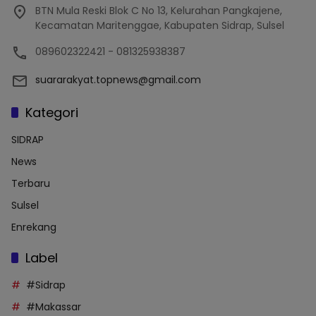
BTN Mula Reski Blok C No 13, Kelurahan Pangkajene,
Kecamatan Maritenggae, Kabupaten Sidrap, Sulsel
089602322421 - 081325938387
suararakyat.topnews@gmail.com
Kategori
SIDRAP
News
Terbaru
Sulsel
Enrekang
Label
#Sidrap
#Makassar