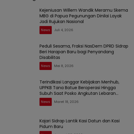
Kejeniusan Willem Wandik Meramu Skema
MBG di Papua Pegunungan Dinilai Layak
Jadi Rujukan Nasional
News
Juli 4, 2026
Peduli Sesama, Fraksi NasDem DPRD Sidrap
Beri Harapan Baru bagi Penyandang
Disabilitas
News
Mei 8, 2026
Terindikasi Langgar Kebijakan Menhub,
UPPKB Tana Batue Beroperasi Hingga
Subuh Saat Posko Angkutan Lebaran
Berlangsung
News
Maret 18, 2026
Kajari Sidrap Lantik Kasi Datun dan Kasi
Pidum Baru