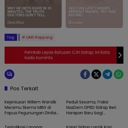
Tag:
UMS Rappang
Pemkab Lepas Ratusan CJH Sidrap, Ini Kata
Kadis Kominfo
Pos Terkait
News
News
Kejeniusan Willem Wandik
Peduli Sesama, Fraksi
Meramu Skema MBG di
NasDem DPRD Sidrap Beri
Papua Pegunungan Dinilai
Harapan Baru bagi
News
News
Layak Jadi Rujukan Nasional
Penyandang Disabilitas
Terindikasi Langgar
Kajari Sidrap Lantik Kasi