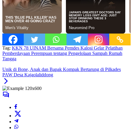
Tag:
KKN 78 UINAM Bersama Pemdes Kalosi Gelar Pelatihan
Pemberdayaan Perempuan tentang Pengelolaan Sampah Rumah
Tangga
Unik di Bone, Anak dan Bapak Kompak Bertarung di Pilkades
PAW Desa Kajaolaliddong