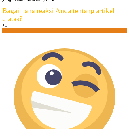
Bagaimana reaksi Anda tentang artikel
diatas?
+1
0