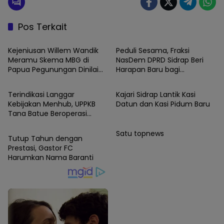
Pos Terkait
News
News
Kejeniusan Willem Wandik
Peduli Sesama, Fraksi
Meramu Skema MBG di
NasDem DPRD Sidrap Beri
Papua Pegunungan Dinilai
Harapan Baru bagi
News
News
Layak Jadi Rujukan Nasional
Penyandang Disabilitas
Terindikasi Langgar
Kajari Sidrap Lantik Kasi
Kebijakan Menhub, UPPKB
Datun dan Kasi Pidum Baru
Tana Batue Beroperasi
SIDRAP
Hingga Subuh Saat Posko
Angkutan Lebaran
Satu topnews
Tutup Tahun dengan
Berlangsung
Prestasi, Gastor FC
Harumkan Nama Baranti