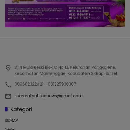
BTN Mula Reski Blok C No 13, Kelurahan Pangkajene,
Kecamatan Maritenggae, Kabupaten Sidrap, Sulsel
089602322421 - 081325938387
suararakyat.topnews@gmail.com
Kategori
SIDRAP
News