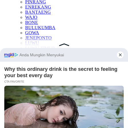
PINRANG
ENREKANG
BANTAENG
WAJO
BONE
BULUKUMBA
GOWA
JENEPONTO
LUWU
LUWU TIMUR
LUWU UTARA
PALOPO
SINJAI
SOPPENG
TAKALAR
KESEHATAN
OTOMOTIF
INTERNASIONAL
TEKNOLOGI
INDEKS BERITA
LAINNYA
Manfaat Buah
Berita Otomotif
Berita Teknologi
Berita Internasional