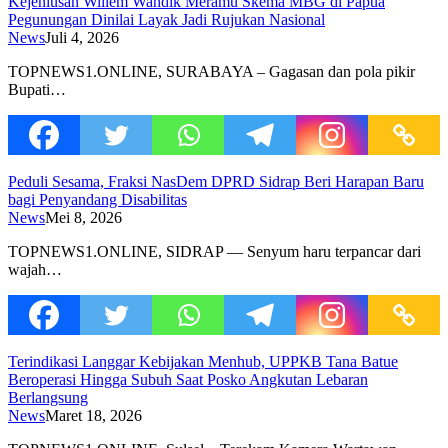
Kejeniusan Willem Wandik Meramu Skema MBG di Papua
Pegunungan Dinilai Layak Jadi Rujukan Nasional
News
Juli 4, 2026
TOPNEWS1.ONLINE, SURABAYA – Gagasan dan pola pikir
Bupati…
Peduli Sesama, Fraksi NasDem DPRD Sidrap Beri Harapan Baru
bagi Penyandang Disabilitas
News
Mei 8, 2026
TOPNEWS1.ONLINE, SIDRAP — Senyum haru terpancar dari
wajah…
Terindikasi Langgar Kebijakan Menhub, UPPKB Tana Batue
Beroperasi Hingga Subuh Saat Posko Angkutan Lebaran
Berlangsung
News
Maret 18, 2026