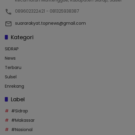
Kecamatan Maritenggae, Kabupaten Sidrap, Sulsel
089602322421 - 081325938387
suararakyat.topnews@gmail.com
Kategori
SIDRAP
News
Terbaru
Sulsel
Enrekang
Label
#Sidrap
#Makassar
#Nasional