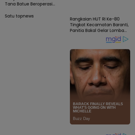
Tana Batue Beroperasi
News
Hingga Subuh Saat Posko
Angkutan Lebaran
Satu topnews
Rangkaian HUT RI Ke-80
Berlangsung
Tingkat Kecamatan Baranti,
Panitia Bakal Gelar Lomba
Karaoke Antar Instansi dan
Masyarakat