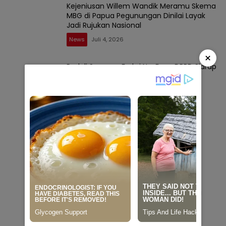
Kejeniusan Willem Wandik Meramu Skema
MBG di Papua Pegunungan Dinilai Layak
Jadi Rujukan Nasional
News
Juli 4, 2026
×
Peduli Sesama, Fraksi NasDem DPRD Sidrap
Beri Harapan Baru bagi Penyandang
Disabilitas
News
Mei 8, 2026
Terindikasi Langgar Kebijakan Menhub,
UPPKB Tana Batue Beroperasi Hingga
Subuh Saat Posko Angkutan Lebaran
Berlangsung
News
Maret 18, 2026
Kajari Sidrap Lantik Kasi Datun dan Kasi
Pidum Baru
News
Januari 30, 2026