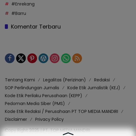
#Enrekang
#Barru
Komentar Terbaru
Tentang Kami
Legalitas (Perizinan)
Redaksi
SOP Perlindungan Jurnalis
Kode Etik Jurnalistik (KEJ)
Kode Etik Perilaku Perusahaan (KEPP)
Pedoman Media Siber (PMS)
Kode Etik Redaksi / Perusahaan PT TOP MEDIA MANDIRI
Disclaimer
Privacy Policy
Copy Right 2025 | PT. TOP MEDIA MANDIRI