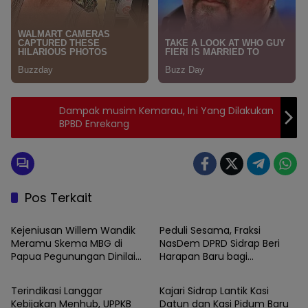
Dampak musim Kemarau, Ini Yang Dilakukan
BPBD Enrekang
Pos Terkait
News
News
Kejeniusan Willem Wandik
Peduli Sesama, Fraksi
Meramu Skema MBG di
NasDem DPRD Sidrap Beri
Papua Pegunungan Dinilai
Harapan Baru bagi
News
News
Layak Jadi Rujukan Nasional
Penyandang Disabilitas
Terindikasi Langgar
Kajari Sidrap Lantik Kasi
Kebijakan Menhub, UPPKB
Datun dan Kasi Pidum Baru