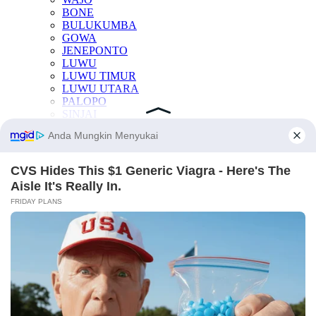
BONE
BULUKUMBA
GOWA
JENEPONTO
LUWU
LUWU TIMUR
LUWU UTARA
PALOPO
SINJAI
SOPPENG
TAKALAR
KESEHATAN
OTOMOTIF
INTERNASIONAL
TEKNOLOGI
INDEKS BERITA
LAINNYA
Manfaat Buah
Berita Otomotif
Berita Teknologi
Berita Internasional
Nissan
Mitsubishi
Rusia