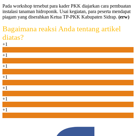
Pada workshop tersebut para kader PKK diajarkan cara pembuatan
instalasi tanaman hidroponik. Usai kegiatan, para peserta mendapat
piagam yang diserahkan Ketua TP-PKK Kabupaten Sidrap.
(erw)
Bagaimana reaksi Anda tentang artikel
diatas?
+1
0
+1
0
+1
0
+1
0
+1
0
+1
0
+1
0