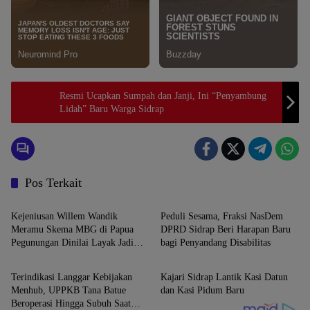
Resmi Ucapkan Sumpah dan Janji, Ini “Penyambung
Lidah” Baru Warga Sidrap
Pos Terkait
News
News
Kejeniusan Willem Wandik
Peduli Sesama, Fraksi NasDem
Meramu Skema MBG di Papua
DPRD Sidrap Beri Harapan Baru
Pegunungan Dinilai Layak Jadi
bagi Penyandang Disabilitas
News
News
Rujukan Nasional
Terindikasi Langgar Kebijakan
Kajari Sidrap Lantik Kasi Datun
Menhub, UPPKB Tana Batue
dan Kasi Pidum Baru
Beroperasi Hingga Subuh Saat