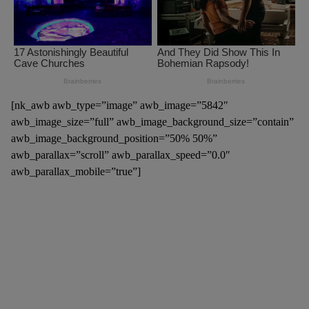
[nk_awb awb_type=”image” awb_image=”5842″
awb_image_size=”full” awb_image_background_size=”contain”
awb_image_background_position=”50% 50%”
awb_parallax=”scroll” awb_parallax_speed=”0.0″
awb_parallax_mobile=”true”]