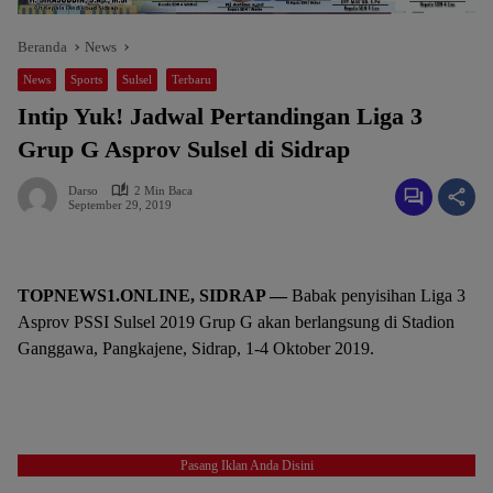
Beranda
News
News
Sports
Sulsel
Terbaru
Intip Yuk! Jadwal Pertandingan Liga 3
Grup G Asprov Sulsel di Sidrap
Darso
2 Min Baca
September 29, 2019
TOPNEWS1.ONLINE, SIDRAP —
Babak penyisihan Liga 3
Asprov PSSI Sulsel 2019 Grup G akan berlangsung di Stadion
Ganggawa, Pangkajene, Sidrap, 1-4 Oktober 2019.
Pasang Iklan Anda Disini