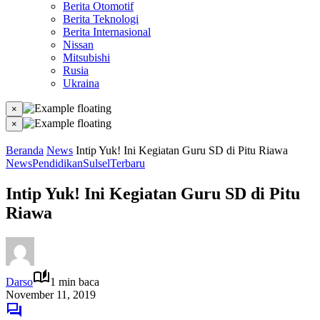
Berita Otomotif
Berita Teknologi
Berita Internasional
Nissan
Mitsubishi
Rusia
Ukraina
×
×
Beranda
News
Intip Yuk! Ini Kegiatan Guru SD di Pitu Riawa
News
Pendidikan
Sulsel
Terbaru
Intip Yuk! Ini Kegiatan Guru SD di Pitu
Riawa
Darso
1 min baca
November 11, 2019