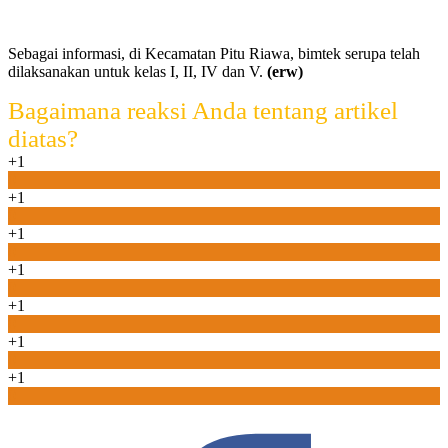
Sebagai informasi, di Kecamatan Pitu Riawa, bimtek serupa telah
dilaksanakan untuk kelas I, II, IV dan V.
(erw)
Bagaimana reaksi Anda tentang artikel
diatas?
+1
0
+1
0
+1
0
+1
0
+1
0
+1
0
+1
0