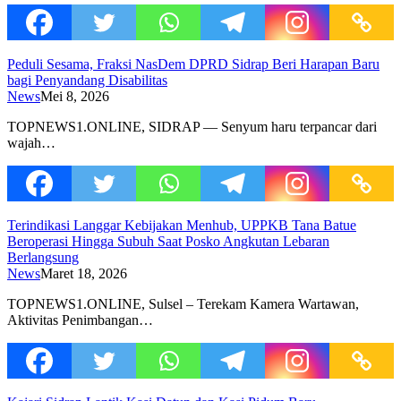
Peduli Sesama, Fraksi NasDem DPRD Sidrap Beri Harapan Baru
bagi Penyandang Disabilitas
News
Mei 8, 2026
TOPNEWS1.ONLINE, SIDRAP — Senyum haru terpancar dari
wajah…
Terindikasi Langgar Kebijakan Menhub, UPPKB Tana Batue
Beroperasi Hingga Subuh Saat Posko Angkutan Lebaran
Berlangsung
News
Maret 18, 2026
TOPNEWS1.ONLINE, Sulsel – Terekam Kamera Wartawan,
Aktivitas Penimbangan…