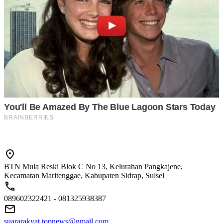
BTN Mula Reski Blok C No 13, Kelurahan Pangkajene,
Kecamatan Maritenggae, Kabupaten Sidrap, Sulsel
089602322421 - 081325938387
suararakyat.topnews@gmail.com