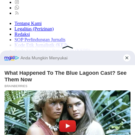
Tentang Kami
Legalitas (Perizinan)
Redaksi
SOP Perlindungan Jurnalis
Kode Etik Jurnalistik (KEJ)
Kode Etik Perilaku Perusahaan (KEPP)
Pedoman Media Siber (PMS)
Kode Etik Redaksi / Perusahaan PT TOP MEDIA MANDIRI
Disclaimer
Privacy Policy
Copy Right 2025 | PT. TOP MEDIA MANDIRI
×
NASIONAL
SULSEL
MAKASSAR
MAROS