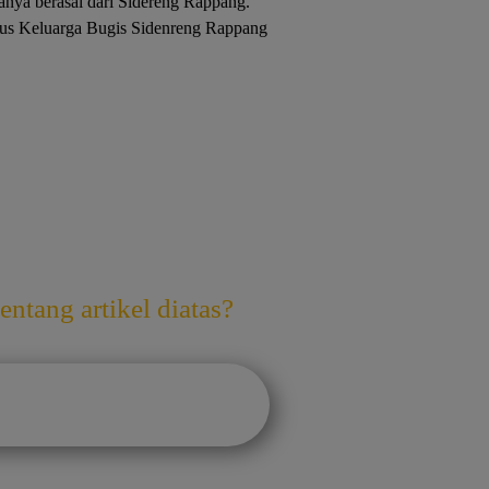
anya berasal dari Sidereng Rappang.
urus Keluarga Bugis Sidenreng Rappang
ntang artikel diatas?