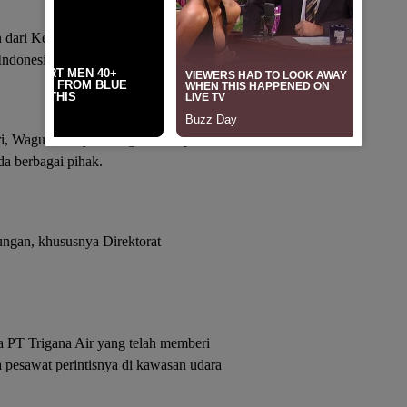
an dari Kementerian Perhubungan
ndonesia.
ri, Wagus Hidayat mengaku bersyukur
a berbagai pihak.
ungan, khususnya Direktorat
a PT Trigana Air yang telah memberi
pesawat perintisnya di kawasan udara