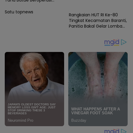
News
Hingga Subuh Saat Posko
Angkutan Lebaran
Satu topnews
Rangkaian HUT RI Ke-80
Berlangsung
Tingkat Kecamatan Baranti,
Panitia Bakal Gelar Lomba
Karaoke Antar Instansi dan
Masyarakat