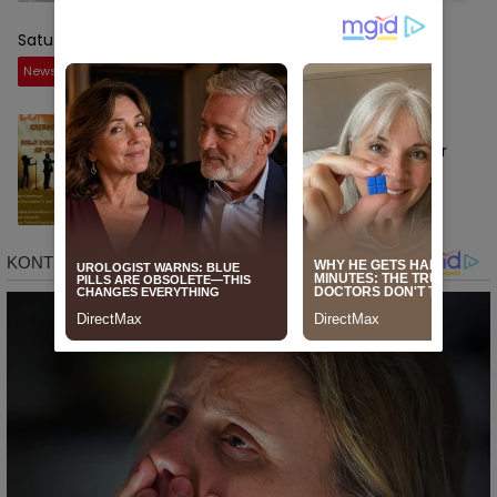
Satu topnews
News
September 1, 2025
Rangkaian HUT RI Ke-80 Tingkat
Kecamatan Baranti, Panitia Bakal Gelar
Lomba Karaoke Antar Instansi dan
Masyarakat
News
Agustus 20, 2025