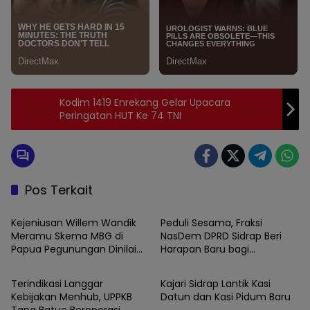
Kodim 1419 Enrekang Gelar Upacara
Peringatan HUT Ke 74 TNI
Pos Terkait
News
News
Kejeniusan Willem Wandik
Peduli Sesama, Fraksi
Meramu Skema MBG di
NasDem DPRD Sidrap Beri
Papua Pegunungan Dinilai
Harapan Baru bagi
News
News
Layak Jadi Rujukan Nasional
Penyandang Disabilitas
Terindikasi Langgar
Kajari Sidrap Lantik Kasi
Kebijakan Menhub, UPPKB
Datun dan Kasi Pidum Baru
Tana Batue Beroperasi