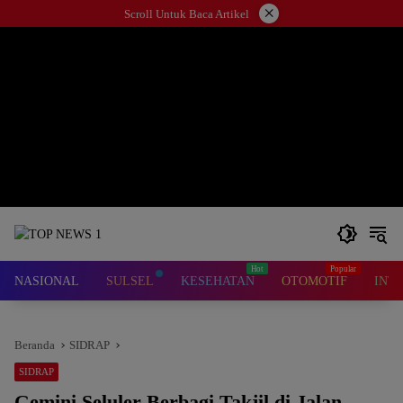
Langsung
×
Scroll Untuk Baca Artikel
ke
konten
NASIONAL
SULSEL
KESEHATAN
OTOMOTIF
INT
Beranda
SIDRAP
SIDRAP
Gemini Seluler Berbagi Takjil di Jalan