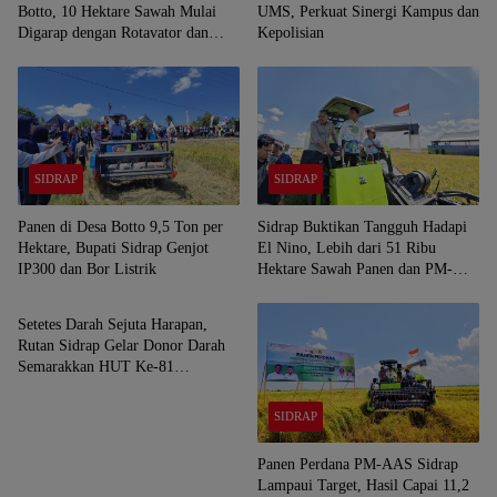
Botto, 10 Hektare Sawah Mulai
UMS, Perkuat Sinergi Kampus dan
Digarap dengan Rotavator dan
Kepolisian
Traktor
SIDRAP
SIDRAP
Panen di Desa Botto 9,5 Ton per
Sidrap Buktikan Tangguh Hadapi
Hektare, Bupati Sidrap Genjot
El Nino, Lebih dari 51 Ribu
IP300 dan Bor Listrik
Hektare Sawah Panen dan PM-
SIDRAP
AAS Lampaui Target
Setetes Darah Sejuta Harapan,
Rutan Sidrap Gelar Donor Darah
Semarakkan HUT Ke-81
Kemerdekaan RI
SIDRAP
Panen Perdana PM-AAS Sidrap
Lampaui Target, Hasil Capai 11,2