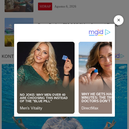
SIDRAP
Agustus 6, 2026
×
Panen Perdana PM-AAS Sidrap Lampaui Target,
Hasil Capai 11,2 Ton per Hektare
SIDRAP
Agustus 6, 2026