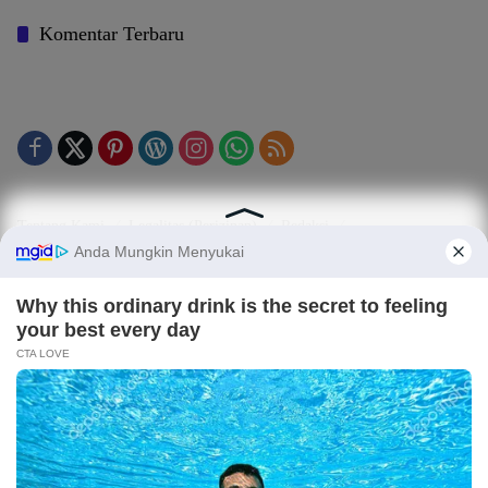
Komentar Terbaru
Tentang Kami
Legalitas (Perizinan)
Redaksi
SOP Perlindungan Jurnalis
Kode Etik Jurnalistik (KEJ)
Kode Etik Perilaku Perusahaan (KEPP)
Pedoman Media Siber (PMS)
Kode Etik Redaksi / Perusahaan PT TOP MEDIA MANDIRI
Disclaimer
Privacy Policy
Copy Right 2025 | PT. TOP MEDIA MANDIRI