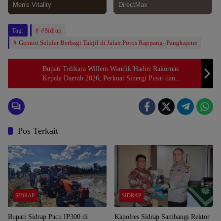
Tag:
#Sidrap
Gemini Seluler Berbagi Takjil di Jalan Poros Rappang–Pangkajene
Bupati Tolikara Willem Wandik Hadiri Rakornas
Kepala Daerah 2026, Perkuat Sinergi Pusat dan
Daerah Menuju Indonesia Emas
Pos Terkait
SIDRAP
SIDRAP
Bupati Sidrap Pacu IP300 di
Kapolres Sidrap Sambangi Rektor