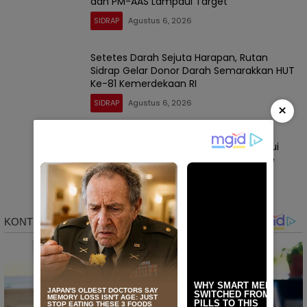
dan PM-AAS Lampaui Target
SIDRAP
Agustus 6, 2026
Setetes Darah Sejuta Harapan, Rutan
Sidrap Gelar Donor Darah Semarakkan HUT
Ke-81 Kemerdekaan RI
SIDRAP
Agustus 6, 2026
×
Panen Perdana PM-AAS Sidrap Lampaui
Target, Hasil Capai 11,2 Ton per Hektare
SIDRAP
Agustus 6, 2026