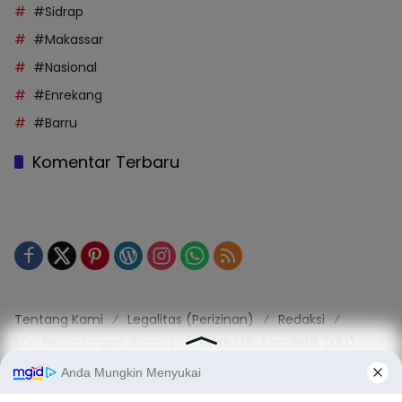
#Sidrap
#Makassar
#Nasional
#Enrekang
#Barru
Komentar Terbaru
Tentang Kami
Legalitas (Perizinan)
Redaksi
SOP Perlindungan Jurnalis
Kode Etik Jurnalistik (KEJ)
Kode Etik Perilaku Perusahaan (KEPP)
Pedoman Media Siber (PMS)