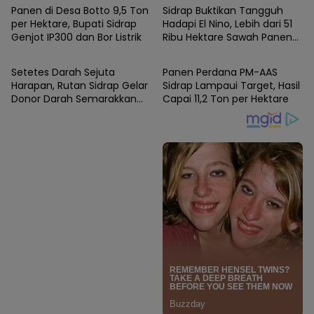
Panen di Desa Botto 9,5 Ton
Sidrap Buktikan Tangguh
per Hektare, Bupati Sidrap
Hadapi El Nino, Lebih dari 51
Genjot IP300 dan Bor Listrik
Ribu Hektare Sawah Panen
SIDRAP
SIDRAP
dan PM-AAS Lampaui Target
Setetes Darah Sejuta
Panen Perdana PM-AAS
Harapan, Rutan Sidrap Gelar
Sidrap Lampaui Target, Hasil
Donor Darah Semarakkan
Capai 11,2 Ton per Hektare
HUT Ke-81 Kemerdekaan RI