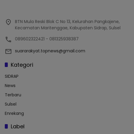
BTN Mula Reski Blok C No 13, Kelurahan Pangkajene,
Kecamatan Maritenggae, Kabupaten Sidrap, Sulsel
089602322421 - 081325938387
suararakyat.topnews@gmail.com
Kategori
SIDRAP
News
Terbaru
Sulsel
Enrekang
Label