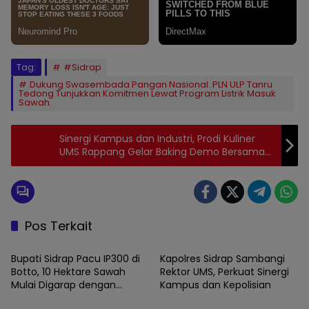
Tag:
#Sidrap
Dukung Swasembada Pangan Nasional. PLN ULP Tanru
Tedong Tunjukkan Komitmen Lewat Program Listrik Masuk
Sawah.
Sinergi Kampus dan Industri, Prodi Kuliner
UMS Rappang Gelar Baking Demo Bersama
Praktisi
Pos Terkait
SIDRAP
SIDRAP
Bupati Sidrap Pacu IP300 di
Kapolres Sidrap Sambangi
Botto, 10 Hektare Sawah
Rektor UMS, Perkuat Sinergi
Mulai Digarap dengan
Kampus dan Kepolisian
SIDRAP
SIDRAP
Rotavator dan Traktor