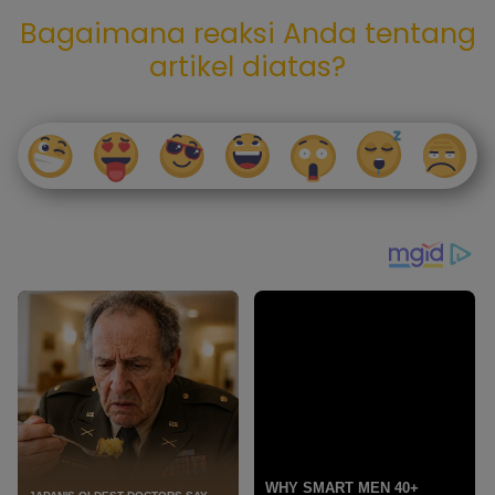
Bagaimana reaksi Anda tentang
artikel diatas?