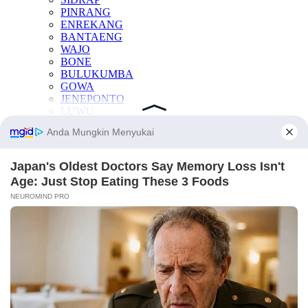
PINRANG
ENREKANG
BANTAENG
WAJO
BONE
BULUKUMBA
GOWA
JENEPONTO
LUWU
LUWU TIMUR
LUWU UTARA
PALOPO
SINJAI
SOPPENG
TAKALAR
KESEHATAN
OTOMOTIF
INTERNASIONAL
TEKNOLOGI
INDEKS BERITA
LAINNYA
Manfaat Buah
Berita Otomotif
Berita Teknologi