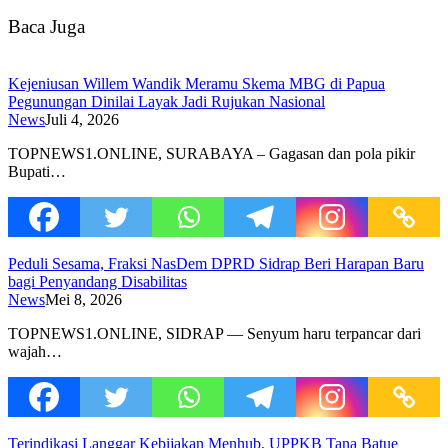
Baca Juga
Kejeniusan Willem Wandik Meramu Skema MBG di Papua
Pegunungan Dinilai Layak Jadi Rujukan Nasional
News
Juli 4, 2026
TOPNEWS1.ONLINE, SURABAYA – Gagasan dan pola pikir
Bupati…
Peduli Sesama, Fraksi NasDem DPRD Sidrap Beri Harapan Baru
bagi Penyandang Disabilitas
News
Mei 8, 2026
TOPNEWS1.ONLINE, SIDRAP — Senyum haru terpancar dari
wajah…
Terindikasi Langgar Kebijakan Menhub, UPPKB Tana Batue