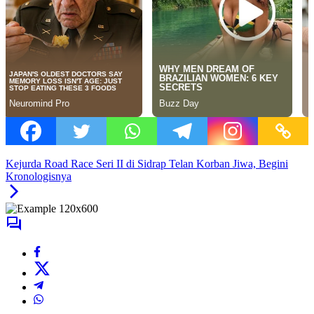
Kejurda Road Race Seri II di Sidrap Telan Korban Jiwa, Begini
Kronologisnya