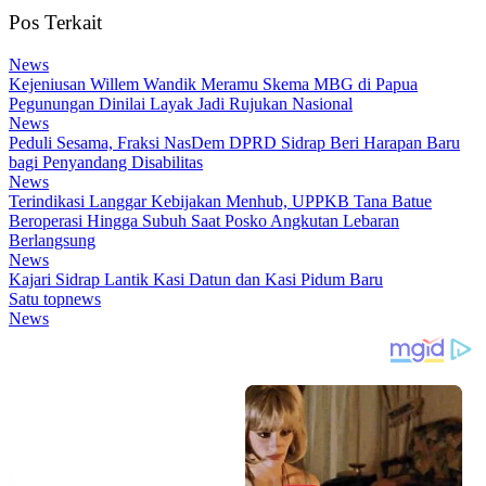
Pos Terkait
News
Kejeniusan Willem Wandik Meramu Skema MBG di Papua
Pegunungan Dinilai Layak Jadi Rujukan Nasional
News
Peduli Sesama, Fraksi NasDem DPRD Sidrap Beri Harapan Baru
bagi Penyandang Disabilitas
News
Terindikasi Langgar Kebijakan Menhub, UPPKB Tana Batue
Beroperasi Hingga Subuh Saat Posko Angkutan Lebaran
Berlangsung
News
Kajari Sidrap Lantik Kasi Datun dan Kasi Pidum Baru
Satu topnews
News