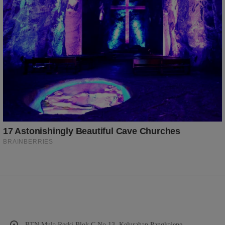
BTN Mula Reski Blok C No 13, Kelurahan Pangkajene,