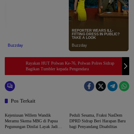
Rayakan HUT Polwan Ke-76, Polwan Polres Sidrap
Bagikan Tumbler kepada Pengendara
Pos Terkait
News
News
Kejeniusan Willem Wandik
Peduli Sesama, Fraksi NasDem
Meramu Skema MBG di Papua
DPRD Sidrap Beri Harapan Baru
Pegunungan Dinilai Layak Jadi
bagi Penyandang Disabilitas
News
News
Rujukan Nasional