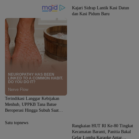
Kajari Sidrap Lantik Kasi Datun
dan Kasi Pidum Baru
Terindikasi Langgar Kebijakan
Menhub, UPPKB Tana Batue
Beroperasi Hingga Subuh Saat
News
Posko Angkutan Lebaran
Berlangsung
Satu topnews
Rangkaian HUT RI Ke-80 Tingkat
Kecamatan Baranti, Panitia Bakal
Gelar Lomba Karaoke Antar