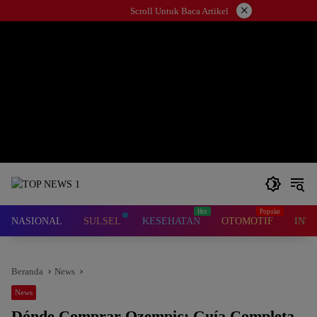
Langsung
×
Scroll Untuk Baca Artikel
ke
konten
NASIONAL
SULSEL
KESEHATAN
OTOMOTIF
INT
Beranda
News
News
Dónde Comprar Ozempic: Guía Completa