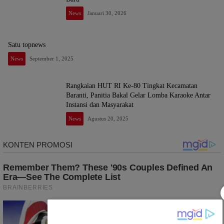
News
Januari 30, 2026
Satu topnews
News
September 1, 2025
Rangkaian HUT RI Ke-80 Tingkat Kecamatan
Baranti, Panitia Bakal Gelar Lomba Karaoke Antar
Instansi dan Masyarakat
News
Agustus 20, 2025