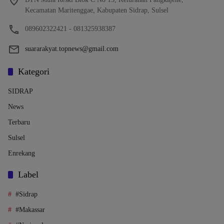
Kecamatan Maritenggae, Kabupaten Sidrap, Sulsel
089602322421 - 081325938387
suararakyat.topnews@gmail.com
Kategori
SIDRAP
News
Terbaru
Sulsel
Enrekang
Label
#Sidrap
#Makassar