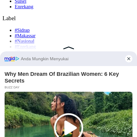
Sulsel
Enrekang
Label
#Sidrap
#Makassar
#Nasional
#Enrekang
#Barru
Komentar Terbaru
Tentang Kami
Legalitas (Perizinan)
Redaksi