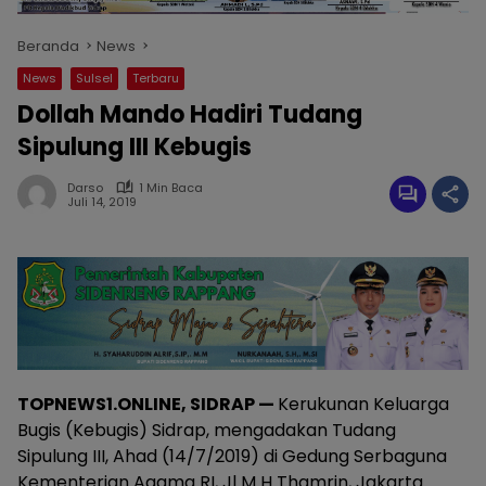
Beranda
News
News
Sulsel
Terbaru
Dollah Mando Hadiri Tudang
Sipulung III Kebugis
Darso
1 Min Baca
Juli 14, 2019
TOPNEWS1.ONLINE, SIDRAP —
Kerukunan Keluarga
Bugis (Kebugis) Sidrap, mengadakan Tudang
Sipulung III, Ahad (14/7/2019) di Gedung Serbaguna
Kementerian Agama RI, Jl M H Thamrin, Jakarta