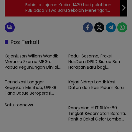
Babinsa Jajaran Kodim 1420 beri pelatihan
PBB pada Siswa Baru Sekolah Menengah
Atas
Pos Terkait
News
News
Kejeniusan Willem Wandik
Peduli Sesama, Fraksi
Meramu Skema MBG di
NasDem DPRD Sidrap Beri
Papua Pegunungan Dinilai
Harapan Baru bagi
News
News
Layak Jadi Rujukan Nasional
Penyandang Disabilitas
Terindikasi Langgar
Kajari Sidrap Lantik Kasi
Kebijakan Menhub, UPPKB
Datun dan Kasi Pidum Baru
Tana Batue Beroperasi
News
Hingga Subuh Saat Posko
Angkutan Lebaran
Satu topnews
Rangkaian HUT RI Ke-80
Berlangsung
Tingkat Kecamatan Baranti,
Panitia Bakal Gelar Lomba
Karaoke Antar Instansi dan
Masyarakat