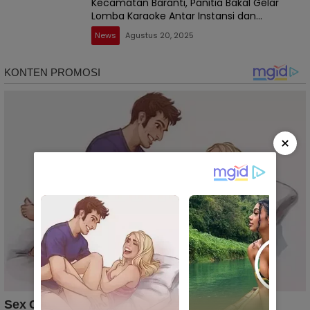
Kecamatan Baranti, Panitia Bakal Gelar
Lomba Karaoke Antar Instansi dan
Masyarakat
News
Agustus 20, 2025
×