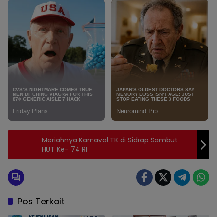
Meriahnya Karnaval TK di Sidrap Sambut
HUT Ke- 74 RI
Pos Terkait