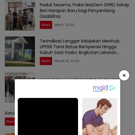
Peduli Sesama, Fraksi NasDem DPRD Sidrap
Beri Harapan Baru bagi Penyandang
Disabilitas
News
Mei 8, 2026
Terindikasi Langgar Kebijakan Menhub,
UPPKB Tana Batue Beroperasi Hingga
Subuh Saat Posko Angkutan Lebaran
Berlangsung
News
Maret 18, 2026
×
Kajari Sidrap Lantik Kasi Datun dan Kasi
Pidum Baru
News
Januari 30, 2026
Satu topnews
News
September 1, 2025