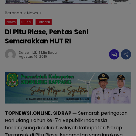
Beranda
News
News
Sulsel
Terbaru
Di Pitu Riase, Pentas Seni
Semarakkan HUT RI
Darso
1 Min Baca
Agustus 16, 2019
TOPNEWS1.ONLINE, SIDRAP —
Semarak peringatan
Hari Ulang Tahun ke-74 Republik Indonesia
berlangsung di seluruh wilayah Kabupaten Sidrap.
Termasuk di Pitu Riase, kecamatan yang jaraknya