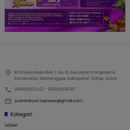
BTN Mula Reski Blok C No 13, Kelurahan Pangkajene,
Kecamatan Maritenggae, Kabupaten Sidrap, Sulsel
089602322421 - 081325938387
suararakyat.topnews@gmail.com
Kategori
SIDRAP