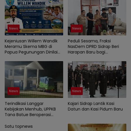
News
News
Kejeniusan Willem Wandik
Peduli Sesama, Fraksi
Meramu Skema MBG di
NasDem DPRD Sidrap Beri
Papua Pegunungan Dinilai
Harapan Baru bagi
Layak Jadi Rujukan Nasional
Penyandang Disabilitas
News
News
Terindikasi Langgar
Kajari Sidrap Lantik Kasi
Kebijakan Menhub, UPPKB
Datun dan Kasi Pidum Baru
Tana Batue Beroperasi
Hingga Subuh Saat Posko
Angkutan Lebaran
Satu topnews