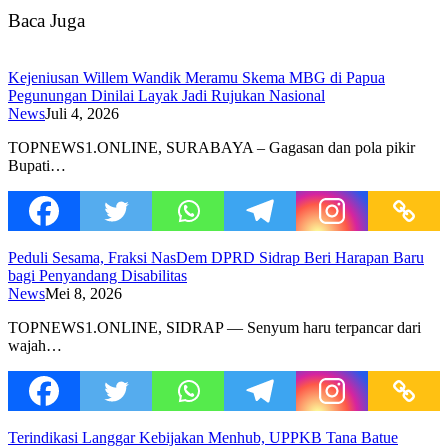
Baca Juga
Kejeniusan Willem Wandik Meramu Skema MBG di Papua
Pegunungan Dinilai Layak Jadi Rujukan Nasional
News
Juli 4, 2026
TOPNEWS1.ONLINE, SURABAYA – Gagasan dan pola pikir
Bupati…
Peduli Sesama, Fraksi NasDem DPRD Sidrap Beri Harapan Baru
bagi Penyandang Disabilitas
News
Mei 8, 2026
TOPNEWS1.ONLINE, SIDRAP — Senyum haru terpancar dari
wajah…
Terindikasi Langgar Kebijakan Menhub, UPPKB Tana Batue