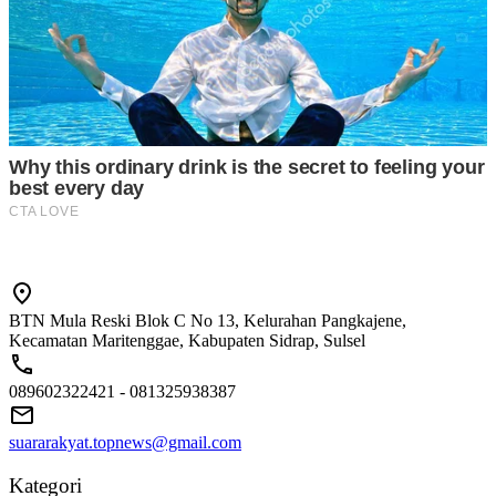
BTN Mula Reski Blok C No 13, Kelurahan Pangkajene,
Kecamatan Maritenggae, Kabupaten Sidrap, Sulsel
089602322421 - 081325938387
suararakyat.topnews@gmail.com
Kategori