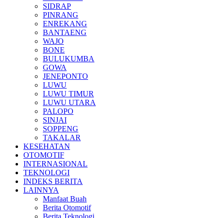
SIDRAP
PINRANG
ENREKANG
BANTAENG
WAJO
BONE
BULUKUMBA
GOWA
JENEPONTO
LUWU
LUWU TIMUR
LUWU UTARA
PALOPO
SINJAI
SOPPENG
TAKALAR
KESEHATAN
OTOMOTIF
INTERNASIONAL
TEKNOLOGI
INDEKS BERITA
LAINNYA
Manfaat Buah
Berita Otomotif
Berita Teknologi