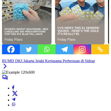
BUMD DKI Jakarta Jajaki Kerjasama Perberasan di Sidrap