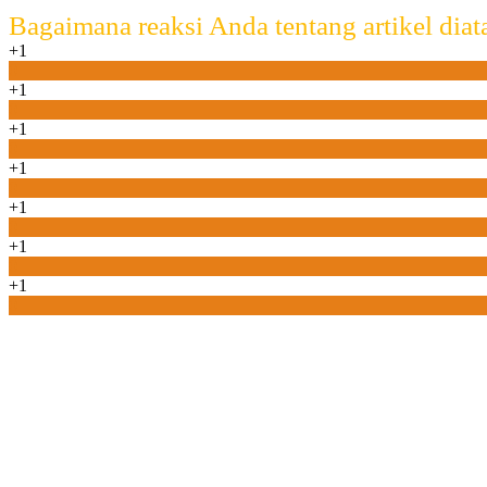
Bagaimana reaksi Anda tentang artikel diat
+1
0
+1
0
+1
0
+1
0
+1
0
+1
0
+1
0