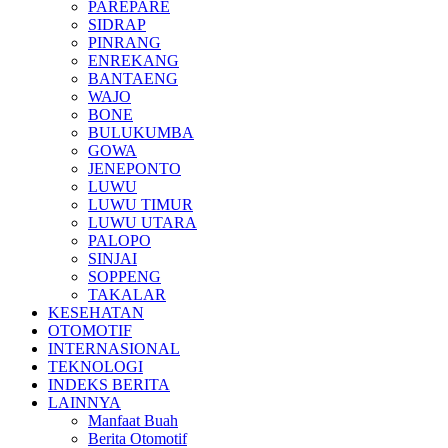
PAREPARE
SIDRAP
PINRANG
ENREKANG
BANTAENG
WAJO
BONE
BULUKUMBA
GOWA
JENEPONTO
LUWU
LUWU TIMUR
LUWU UTARA
PALOPO
SINJAI
SOPPENG
TAKALAR
KESEHATAN
OTOMOTIF
INTERNASIONAL
TEKNOLOGI
INDEKS BERITA
LAINNYA
Manfaat Buah
Berita Otomotif