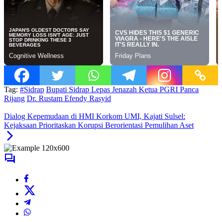
Tag:
#Sidrap
Bupati Sidrap Lepas Jenazah Ketua PGRI Panca
Rijang
Dr. Rustam Efendy Rasyid
Dialog Kepemudaan di HMI Korkom UMI, Kajati Sulsel:
Kejaksaan Prioritaskan Korupsi Berorientasi Pemulihan Aset