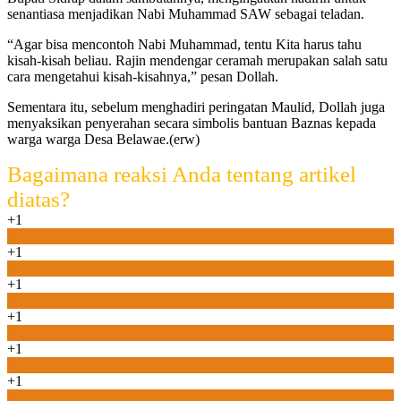
senantiasa menjadikan Nabi Muhammad SAW sebagai teladan.
“Agar bisa mencontoh Nabi Muhammad, tentu Kita harus tahu
kisah-kisah beliau. Rajin mendengar ceramah merupakan salah satu
cara mengetahui kisah-kisahnya,” pesan Dollah.
Sementara itu, sebelum menghadiri peringatan Maulid, Dollah juga
menyaksikan penyerahan secara simbolis bantuan Baznas kepada
warga warga Desa Belawae.(erw)
Bagaimana reaksi Anda tentang artikel
diatas?
+1
0
+1
0
+1
0
+1
0
+1
0
+1
0