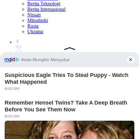
Berita Teknologi
Berita Internasional
Nissan
Mitsubishi
Rusia
Ukraina
×
×