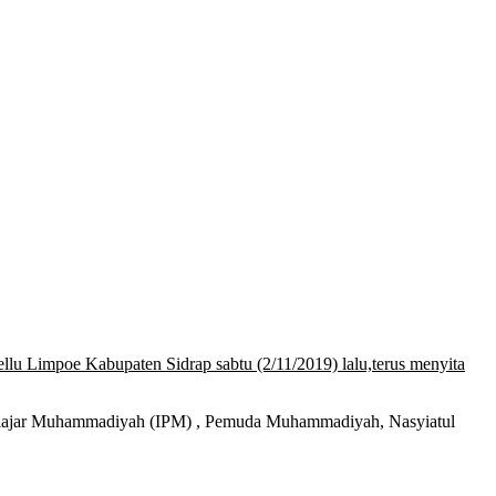
u Limpoe Kabupaten Sidrap sabtu (2/11/2019) lalu,terus menyita
Pelajar Muhammadiyah (IPM) , Pemuda Muhammadiyah, Nasyiatul