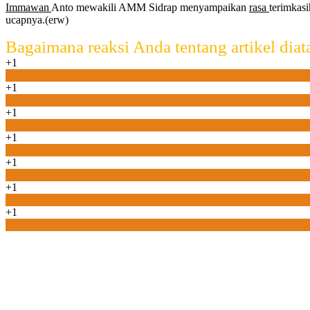
Immawan
Anto mewakili AMM Sidrap menyampaikan
rasa
terimkas
ucapnya.(erw)
Bagaimana reaksi Anda tentang artikel diat
+1
0
+1
0
+1
0
+1
0
+1
0
+1
0
+1
0