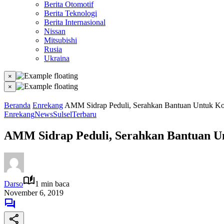
Berita Otomotif
Berita Teknologi
Berita Internasional
Nissan
Mitsubishi
Rusia
Ukraina
×
×
Beranda
Enrekang
AMM Sidrap Peduli, Serahkan Bantuan Untuk Ko
Enrekang
News
Sulsel
Terbaru
AMM Sidrap Peduli, Serahkan Bantuan Un
Darso
1 min baca
November 6, 2019