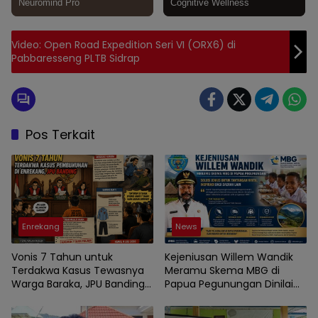
Video: Open Road Expedition Seri VI (ORX6) di
Pabbaresseng PLTB Sidrap
Pos Terkait
Enrekang
News
Vonis 7 Tahun untuk
Kejeniusan Willem Wandik
Terdakwa Kasus Tewasnya
Meramu Skema MBG di
Warga Baraka, JPU Banding
Papua Pegunungan Dinilai
Putusan PN Enrekang
Layak Jadi Rujukan Nasional