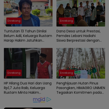
Enrekang
Enrekang
Tuntutan 13 Tahun Dinilai
Dana Desa untuk Prestasi,
Belum Adil, Keluarga Rustam
Pemdes Lebani Hadiahi
Harap Hakim Jatuhkan
Siswa Berprestasi dengan
Hukuman Maksimal ke
Tas dan Perlengkapan
Pelaku
Sekolah
Enrekang
Enrekang
HP Hilang Dua Hari dan Uang
Penghijauan Hutan Pinus
Rp1,7 Juta Raib, Keluarga
Pasongken, HIMAGRO UNIMEN
Rustam Minta Hakim
Tegaskan Komitmen pada
Bongkar Semua Fakta
Lingkungan
Kematian Korban