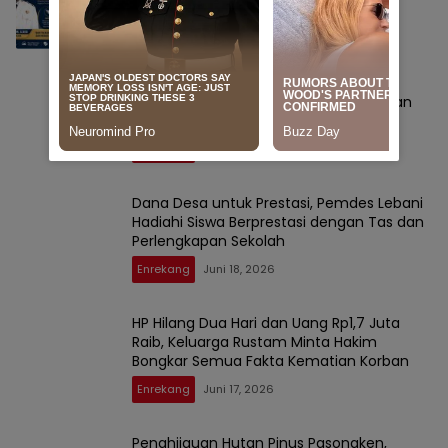
Jadi Rujukan Nasional
News
Juli 4, 2026
Tuntutan 13 Tahun Dinilai Belum Adil,
Keluarga Rustam Harap Hakim Jatuhkan
Hukuman Maksimal ke Pelaku
Enrekang
Juni 24, 2026
Dana Desa untuk Prestasi, Pemdes Lebani
Hadiahi Siswa Berprestasi dengan Tas dan
Perlengkapan Sekolah
Enrekang
Juni 18, 2026
HP Hilang Dua Hari dan Uang Rp1,7 Juta
Raib, Keluarga Rustam Minta Hakim
Bongkar Semua Fakta Kematian Korban
Enrekang
Juni 17, 2026
Penghijauan Hutan Pinus Pasongken,