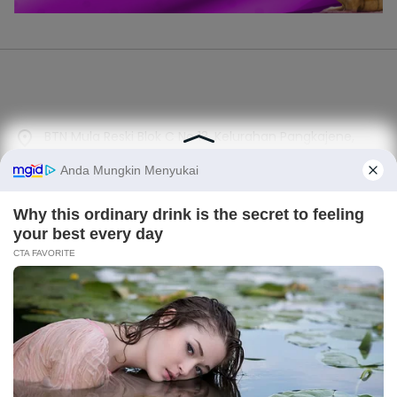
BTN Mula Reski Blok C No 13, Kelurahan Pangkajene,
Kecamatan Maritenggae, Kabupaten Sidrap, Sulsel
089602322421 - 081325938387
suararakyat.topnews@gmail.com
Kategori
SIDRAP
News
Terbaru
Light
Dark
×
Sulsel