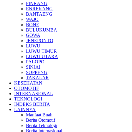
PINRANG
ENREKANG
BANTAENG
WAJO
BONE
BULUKUMBA
GOWA
JENEPONTO
LUWU
LUWU TIMUR
LUWU UTARA
PALOPO
SINJAI
SOPPENG
TAKALAR
KESEHATAN
OTOMOTIF
INTERNASIONAL
TEKNOLOGI
INDEKS BERITA
LAINNYA
Manfaat Buah
Berita Otomotif
Berita Teknologi
Berita Internasional